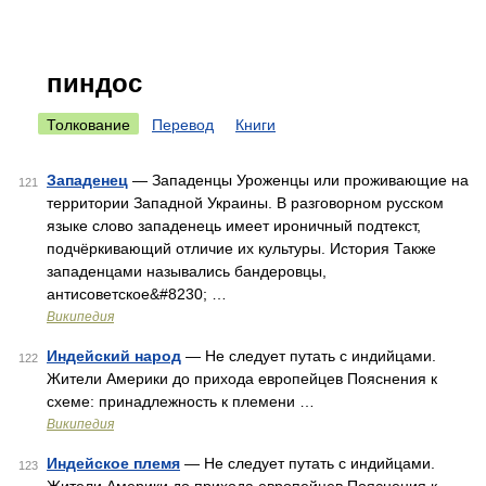
пиндос
Толкование
Перевод
Книги
Западенец
— Западенцы Уроженцы или проживающие на
121
территории Западной Украины. В разговорном русском
языке слово западенець имеет ироничный подтекст,
подчёркивающий отличие их культуры. История Также
западенцами назывались бандеровцы,
антисоветское&#8230; …
Википедия
Индейский народ
— Не следует путать с индийцами.
122
Жители Америки до прихода европейцев Пояснения к
схеме: принадлежность к племени …
Википедия
Индейское племя
— Не следует путать с индийцами.
123