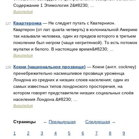
Содержание 1 Этимология 2&#8230; …
Википедия
Квартеронка
— Не следует путать с Кватернион.
127
Квартерон (от лат. quarta четверть) в колониальной Америке
так называли человека, один из предков которого в третьем
поколении был негром (чаще негритянкой). То есть потомок
мулатки и белого. В настоящее время&#8230; …
Википедия
Кокни (национальное прозвище)
— Кокни (англ. cockney)
128
пренебрежительно насмешливое прозвище уроженца
Лондона из средних и низших слоев населения; один из
самых известных типов лондонского просторечия, на
котором говорят представители низших социальных слоёв
населения Лондона.&#8230; …
Википедия
Страницы
←
Предыдущая
Следующая
→
1
2
3
4
5
6
7
8
9