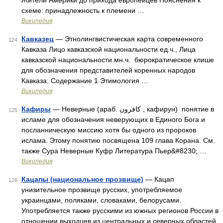
Жители Америки до прихода европейцев Пояснения к
схеме: принадлежность к племени …
Википедия
Кавказец
— Этнолингвистическая карта современного
124
Кавказа Лицо кавказской национальности ед.ч., Лица
кавказской национальности мн.ч. бюрократическое клише
для обозначения представителей коренных народов
Кавказа. Содержание 1 Этимология …
Википедия
Кафиры
— Неверные (араб. كافرون ‎‎, кафирун) понятие в
125
исламе для обозначения неверующих в Единого Бога и
посланническую миссию хотя бы одного из пророков
ислама. Этому понятию посвящена 109 глава Корана. См.
также Сура Неверные Куфр Литература Пьер&#8230; …
Википедия
Кацапы (национальное прозвище)
— Кацап
126
унизительное прозвище русских, употребляемое
украинцами, поляками, словаками, белорусами.
Употребляется также русскими из южных регионов России в
отношении выходцев из центральных и северных областей.